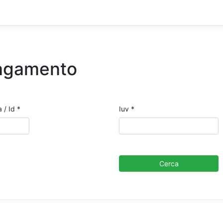
Pagamento
 / Id *
Iuv *